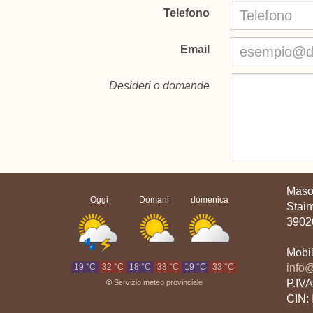
Telefono
Email
Desideri o domande
Maso
Oggi
Domani
domenica
Stai
39020
Mobi
19 °C
32 °C
18 °C
33 °C
19 °C
33 °C
info@
P.IV
©
Servizio meteo provinciale
CIN: