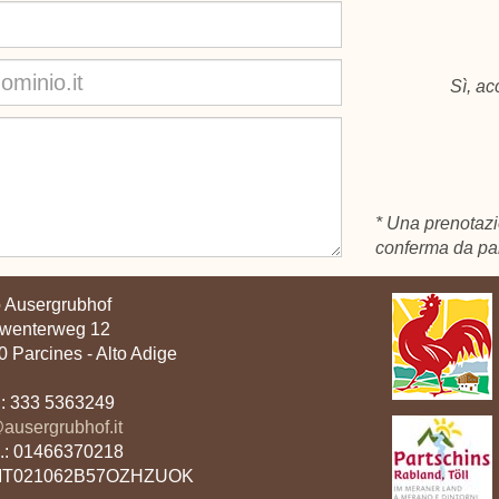
Sì, ac
* Una prenotazi
conferma da par
 Ausergrubhof
nwenterweg 12
 Parcines - Alto Adige
l: 333 5363249
ausergrubhof.it
A.: 01466370218
 IT021062B57OZHZUOK