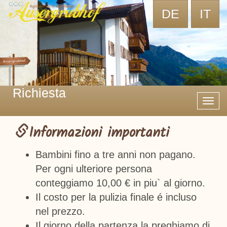
DE
IT
Richiesta
Toggl
navig
Informazioni importanti
Bambini fino a tre anni non pagano.
Per ogni ulteriore persona
conteggiamo 10,00 € in piu` al giorno.
Il costo per la pulizia finale é incluso
nel prezzo.
Il giorno della partenza la preghiamo di