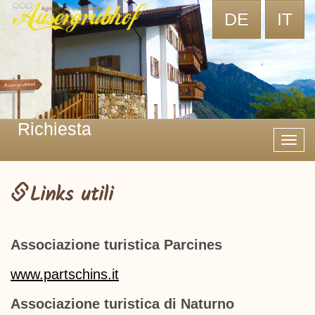
DE
IT
Richiesta
Toggl
navig
Links utili
Associazione turistica Parcines
www.partschins.it
Associazione turistica di Naturno